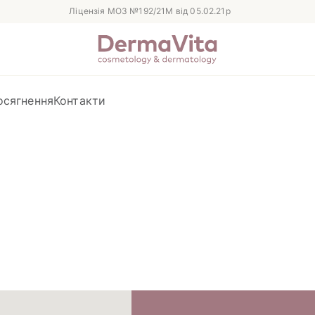
Ліцензія МОЗ №192/21М від 05.02.21р
осягнення
Контакти