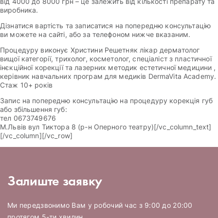
від 4000 до 8000 грн – це залежить від кількості препарату та
виробника.
Дізнатися вартість та записатися на попередню консультацію
ви можете на сайті, або за телефоном нижче вказаним.
Процедуру виконує Христини Решетняк лікар дерматолог
вищої категорії, трихолог, косметолог, спеціаліст з пластичної
інєкційної корекції та лазерних методик естетичної медицини ,
керівник навчальних програм для медиків DermaVita Academy.
Стаж 10+ років
Запис на попередню консультацію на процедуру корекція губ
або збільшення губ:
тел 0673749676
М.Львів вул Тиктора 8 (р-н Оперного театру)[/vc_column_text]
[/vc_column][/vc_row]
Залиште заявку
Ми передзвонимо Вам у робочий час з 9:00 до 20:00
протягом 5-ти хвилин