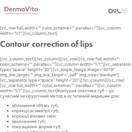
[vc_row full_width=”” color_scheme=”” parallax=””][vc_column
width=”1/1″][vc_column_text]
Contour correction of lips
[/vc_column_text][/vc_column][/vc_row][vc_row full_width=””
color_scheme=”” parallax=””][vc_column width=”1/1″][vc_separator
type=”space” height=”20″][vc_single_image image=”4019″
img_link_large=”” img_link_target=”_self” img_size=”medium”]
[vc_separator type=”space” height=”20″][/vc_column][/vc_row]
[vc_row full_width=”” color_scheme=”” parallax=””][vc_column
width=”1/1″][vc_column_text]Контурна пластика губ – це
сучасний нехірургічний метод в естетичній медицині для:
збільшення об’єму губ;
корекції асиметрії губ;
корекції вікових змін;
зволоження губ;
покращення форми губ;
надання ефекту пухких губ.