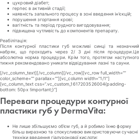
цукровий діабет;
герпес в активній стадії;
наявність запального процесу в зоні введення ін’єкцій;
порушення згортання крові;
вагітність та період грудного вигодовування;
підвищена чутливість до компонентів препарату.
Реабілітація:
Після контурної пластики губ можливі синці та незначний
набряк, що проходить через 2/ 3 дні після процедури.Це
абсолютна норма процедури. Крім того, протягом наступного
тижня рекомендовано уникати відвідування лазні та сауни.
[/vc_column_text][/vc_column][/vc_row][vc_row full_width=””
color_scheme=”” parallax=””][vc_column width=”1/1″]
[vc_column_text css=”.vc_custom_1617203526004{padding-
bottom: 50px !important;}”]
Переваги процедури контурної
пластики губ у DermaVita:
Не лише збільшуємо об’єм губ, а й робимо їхню форму
більш виразною та спокусливою використовуючи сучасні
техніки введення гіалуронової кислоти;