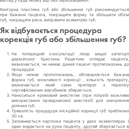
вигляд у будь якому віці без перебільшень».
Контурна пластика губ або збільшення губ рекомендується
при бажанні пацієнта, покращити форму та збільшити об’єм
губ, покращити риси, виправити асиметрію губ.
Як відбувається процедура
корекція губ або збільшення губ?
На попередній консультації лікар вищої категорії
дерматолог Христина Решетняк оглядає пацієнта,
визначається, чи немає даний пацієнт протипоказань до
процедури.
Якщо немає протипоказань, обговорюється бажана
форма губ, можливості корекції , кількість препарату,
визначається який саме препарат з переліку
сертифікованих виробників обирається.
Наноситься кремовий анестетик (при потребі можливе
використання провідникової анестезії) для знечулення
ділянки губ.
Тривалість процедури ін’єкційної корекції губ приблизно
30 хв.
Заповнюється карточка пацієнта у двох екземплярах (
один видається на руки пацієнту, другий зберігається в