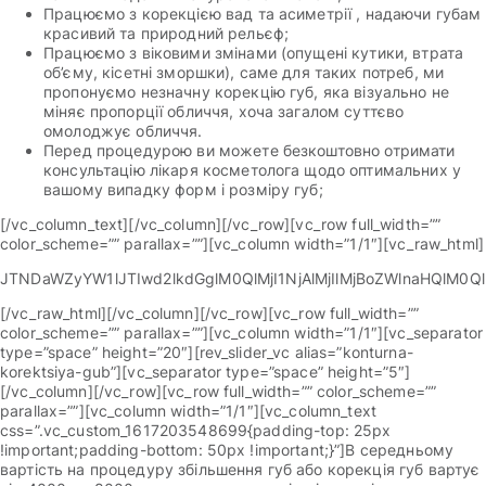
Працюємо з корекцією вад та асиметрії , надаючи губам
красивий та природний рельєф;
Працюємо з віковими змінами (опущені кутики, втрата
об’єму, кісетні зморшки), саме для таких потреб, ми
пропонуємо незначну корекцію губ, яка візуально не
міняє пропорції обличчя, хоча загалом суттєво
омолоджує обличчя.
Перед процедурою ви можете безкоштовно отримати
консультацію лікаря косметолога щодо оптимальних у
вашому випадку форм і розміру губ;
[/vc_column_text][/vc_column][/vc_row][vc_row full_width=””
color_scheme=”” parallax=””][vc_column width=”1/1″][vc_raw_html]
JTNDaWZyYW1lJTIwd2lkdGglM0QlMjI1NjAlMjIlMjBoZWlnaHQl
[/vc_raw_html][/vc_column][/vc_row][vc_row full_width=””
color_scheme=”” parallax=””][vc_column width=”1/1″][vc_separator
type=”space” height=”20″][rev_slider_vc alias=”konturna-
korektsiya-gub”][vc_separator type=”space” height=”5″]
[/vc_column][/vc_row][vc_row full_width=”” color_scheme=””
parallax=””][vc_column width=”1/1″][vc_column_text
css=”.vc_custom_1617203548699{padding-top: 25px
!important;padding-bottom: 50px !important;}”]В середньому
вартість на процедуру збільшення губ або корекція губ вартує