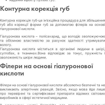
Контурна корекція губ
Контурна корекція губ-це ін’єкційна процедура для збільшення
губ або корекції форми губ за допомогою філерів на основі
гіалуронової кислоти.
Гіалуронова кислота – полісахарид, що володіє зволожуючою
та об’ємною властивістю за рахунок здатності утримувати
вологу.
Гіалуронова кислота міститься в організмі людини в шкірі,
суглобах, в тканинах.Вона відповідає за тонус, пружність і
зволоженість шкіри людини.
Філери на основі гіалуронової
кислоти
Філери на основі гіалуронової кислоти абсолютно безпечні та не
викликають алергічних реакцій. Звісно, якщо мова йде лише
про перевірені та сертифіковані препарати відомих світових
виробників в сфері естетичної медицини.