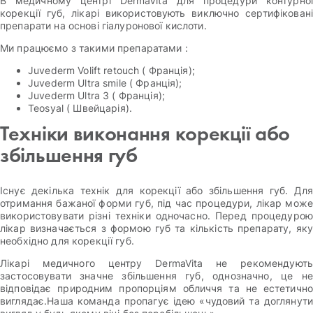
В медичному центрі DermaVita для процедури контурної
корекції губ, лікарі використовують виключно сертифіковані
препарати на основі гіалуронової кислоти.
Ми працюємо з такими препаратами :
Juvederm Volift retouch ( Франція);
Juvederm Ultra smile ( Франція);
Juvederm Ultra 3 ( Франція);
Teosyal ( Швейцарія).
Техніки виконання корекції або
збільшення губ
Існує декілька технік для корекції або збільшення губ. Для
отримання бажаної форми губ, під час процедури, лікар може
використовувати різні техніки одночасно. Перед процедурою
лікар визначається з формою губ та кількість препарату, яку
необхідно для корекції губ.
Лікарі медичного центру DermaVita не рекомендують
застосовувати значне збільшення губ, однозначно, це не
відповідає природним пропорціям обличчя та не естетично
виглядає.Наша команда пропагує ідею «чудовий та доглянути