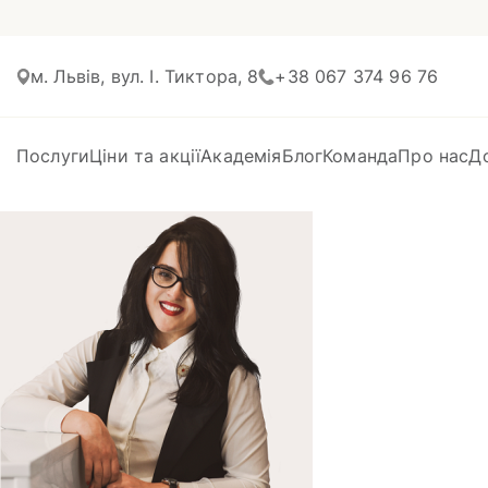
м. Львів, вул. І. Тиктора, 8
+38 067 374 96 76
Послуги
Ціни та акції
Академія
Блог
Команда
Про нас
Д