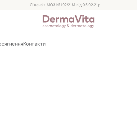
Ліцензія МОЗ №192/21М від 05.02.21р
осягнення
Контакти