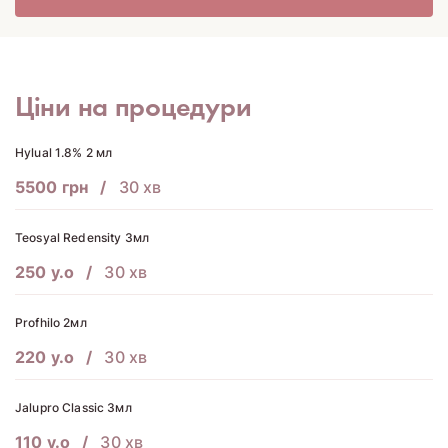
Ціни на процедури
Hylual 1.8% 2 мл
5500 грн
30 хв
Teosyal Redensity 3мл
250 у.о
30 хв
Profhilo 2мл
220 у.о
30 хв
Jalupro Classic 3мл
110 у.о
30 хв