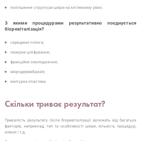
поліпшення структури шкіри на клітинному рівні.
З якими процедурами результативно поєднується
біоревіталізація?
серединні пілінги;
лазерне шліфування;
фракційне омолодження;
мікродермабразія;
контурна пластика.
Скільки триває результат?
Тривалість результату після біоревіталізації залежить від багатьох
факторів, наприклад, тип та особливості шкіри, кількість процедур,
клімат і т.д.