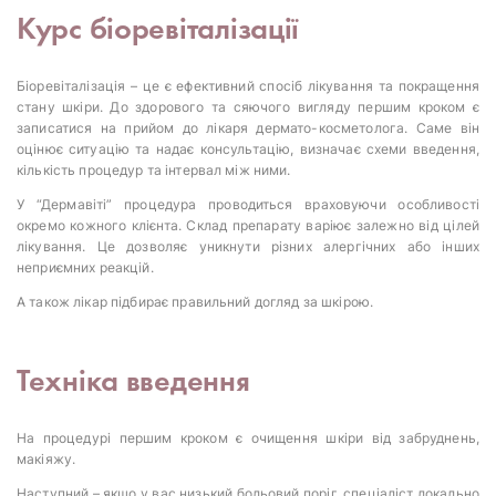
Курс біоревіталізації
Біоревіталізація – це є ефективний спосіб лікування та покращення
стану шкіри. До здорового та сяючого вигляду першим кроком є
записатися на прийом до лікаря дермато-косметолога. Саме він
оцінює ситуацію та надає консультацію, визначає схеми введення,
кількість процедур та інтервал між ними.
У “Дермавіті” процедура проводиться враховуючи особливості
окремо кожного клієнта. Склад препарату варіює залежно від цілей
лікування. Це дозволяє уникнути різних алергічних або інших
неприємних реакцій.
А також лікар підбирає правильний догляд за шкірою.
Техніка введення
На процедурі першим кроком є очищення шкіри від забруднень,
макіяжу.
Наступний – якщо у вас низький больовий поріг, спеціаліст локально