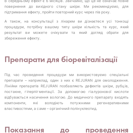
В середньому ефект є 6 місяців. Звичайно, що це не означає повне
повернення до вихідного стану шкіри. Ми рекомендуємо, для
підтримання ефекту, пройти повторний курс через пів року.
А також, на консультації з лікарем ви дізнаєтеся усі тонкощі
процедури, потрібну вашому типу шкіри кількість та курс, який
результат ви можете очікувати та який догляд обрати для
збереження ефекту.
Препарати для біоревіталізації
Під час проведення процедури ми використовуємо спеціальні
препарати – наприклад, один з них є REJURAN для омолодження.
Лінійки препаратів REJURAN позбавляють дефектів шкіри, рубців,
постакне, гіперпігментації. За допомогою гіалуронової кислоти
відбувається насичення вологою. До медичного препарату входять
компоненти, які володіють потужними регенеративними
властивостями, а саме – органічний полінуклеотид.
Показання до проведення