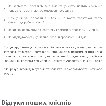
Не засмагати протягом 5-7 днів та уникати прямих сонячних
попадань на зону, де проводилася процедура
Щоб уникнути попадання інфекції, не варто торкатися, терти
ділянки, де робили ін’єкції.
Не використовувати декоративну косметику протягом 1-2 днів.
Не відвідувати сауну, лазню, басейн протягом 3-4 днів.
Процедуру виконує Христина Решетняк лікар дерматолог вищої
категорії, трихолог, косметолог, спеціаліст з пластичної ін’єкційної
корекції та лазерних методик естетичної медицини , керівник
навчальних програм для медиків DermaVita Academy. Стаж 10+ років
*Всі результати індивідуальні та залежать від особливостей кожного
клієнта
Відгуки наших клієнтів