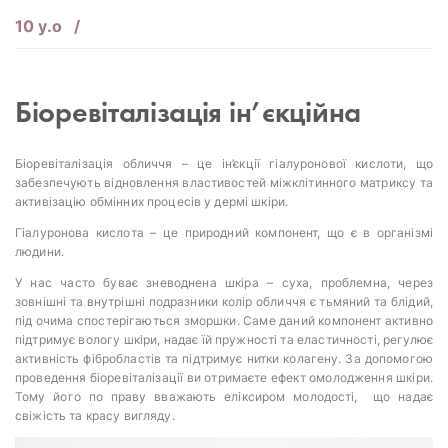
10 у.о
Біоревіталізація ін’єкційна
Біоревіталізація обличчя – це ін’єкції гіалуронової кислоти, що
забезпечують відновлення властивостей міжклітинного матриксу та
активізацію обмінних процесів у дермі шкіри.
Гіалуронова кислота – це природний компонент, що є в організмі
людини.
У нас часто буває зневоднена шкіра – суха, проблемна, через
зовнішні та внутрішні подразники колір обличчя є тьмяний та блідий,
під очима спостерігаються зморшки. Саме даний компонент активно
підтримує вологу шкіри, надає їй пружності та еластичності, регулює
активність фібробластів та підтримує нитки колагену. За допомогою
проведення біоревіталізації ви отримаєте ефект омолодження шкіри.
Тому його по праву вважають еліксиром молодості, що надає
свіжість та красу вигляду.