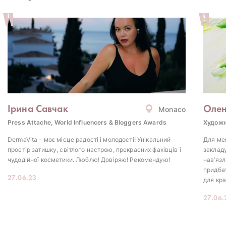
Ірина Савчак
Олен
Monaco
Press Attache, World Influencers & Bloggers Awards
Художн
DermaVita - моє місце радості і молодості! Унікальний
Для мен
простір затишку, світлого настрою, прекрасних фахівців і
закладу
чудодійної косметики. Люблю! Довіряю! Рекомендую!
нав’язл
придба
27.06.23
для кра
27.06.