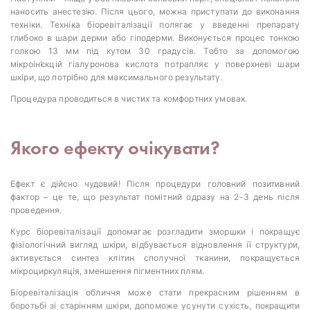
наносить анестезію. Після цього, можна приступати до виконання
техніки. Техніка біоревіталізації полягає у введенні препарату
глибоко в шари дерми або гіподерми. Виконується процес тонкою
голкою 13 мм під кутом 30 градусів. Тобто за допомогою
мікроін’єкцій гіалуронова кислота потрапляє у поверхневі шари
шкіри, що потрібно для максимального результату.
Процедура проводиться в чистих та комфортних умовах.
Якого ефекту очікувати?
Ефект є дійсно чудовий! Після процедури головний позитивний
фактор – це те, що результат помітний одразу на 2-3 день після
проведення.
Курс біоревіталізації допомагає розгладити зморшки і покращує
фізіологічний вигляд шкіри, відбувається відновлення її структури,
активується синтез клітин сполучної тканини, покращується
мікроциркуляція, зменшення пігментних плям.
Біоревіталізація обличчя може стати прекрасним рішенням в
боротьбі зі старінням шкіри, допоможе усунути сухість, покращити