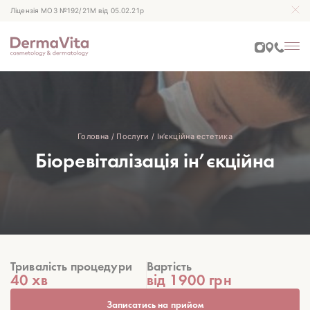
Ліцензія МОЗ №192/21М від 05.02.21р
Головна
/
Послуги
/
Ін’єкційна естетика
Біоревіталізація ін’єкційна
Тривалість процедури
Вартість
40 хв
від 1900 грн
Записатись на прийом