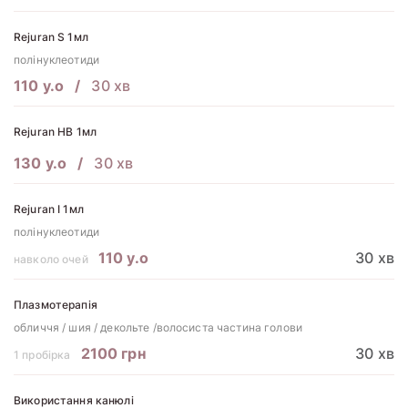
Rejuran S 1мл
полінуклеотиди
110 у.о
30 хв
Rejuran HB 1мл
130 у.о
30 хв
Rejuran I 1мл
полінуклеотиди
110 у.о
30 хв
навколо очей
Плазмотерапія
обличчя / шия / декольте /волосиста частина голови
2100 грн
30 хв
1 пробірка
Використання канюлі