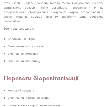
стан шкіри і надати здоровий вигляд. Уколи гіалуронової кислоти
активізують резервні сили організму, направляючи їх на
оздоровлення і омолодження. Гіалуронат натрію, потрапляючи в
дерму людини, змушує організм виробляти дану речовину
самостійно.
Ефект від процедури:
Зволоження шкіри
Зменшення птозу тканин
Зменшення зморшок
Зменшення пігментації.
Переваги біоревіталізації
миттєвий результат;
уповільнення старіння шкіри;
стимулювання вироблення колагену;