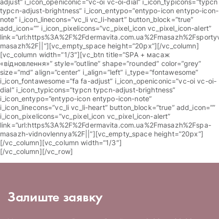
adjust” i_icon_openiconic=”vc-oi vc-oi-dial” i_icon_typicons=”typcn
typcn-adjust-brightness” i_icon_entypo=”entypo-icon entypo-icon-
note” i_icon_linecons=”vc_li vc_li-heart” button_block=”true”
add_icon=”” i_icon_pixelicons=”vc_pixel_icon vc_pixel_icon-alert”
link=”url:https%3A%2F%2Fdermavita.com.ua%2Fmasazh%2Fsportyv
masazh%2F||”][vc_empty_space height=”20px”][/vc_column]
[vc_column width=”1/3″][vc_btn title=”SPA + масаж
«відновлення»” style=”outline” shape=”rounded” color=”grey”
size=”md” align=”center” i_align=”left” i_type=”fontawesome”
i_icon_fontawesome=”fa fa-adjust” i_icon_openiconic=”vc-oi vc-oi-
dial” i_icon_typicons=”typcn typcn-adjust-brightness”
i_icon_entypo=”entypo-icon entypo-icon-note”
i_icon_linecons=”vc_li vc_li-heart” button_block=”true” add_icon=””
i_icon_pixelicons=”vc_pixel_icon vc_pixel_icon-alert”
link=”url:https%3A%2F%2Fdermavita.com.ua%2Fmasazh%2Fspa-
masazh-vidnovlennya%2F||”][vc_empty_space height=”20px”]
[/vc_column][vc_column width=”1/3″]
[/vc_column][/vc_row]
Залиште заявку