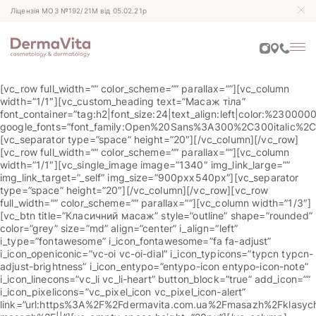
Ліцензія МОЗ №192/21М від 05.02.21р
[vc_row full_width=”” color_scheme=”” parallax=””][vc_column
width=”1/1″][vc_custom_heading text=”Масаж тіла”
font_container=”tag:h2|font_size:24|text_align:left|color:%230000
google_fonts=”font_family:Open%20Sans%3A300%2C300italic%2C
[vc_separator type=”space” height=”20″][/vc_column][/vc_row]
[vc_row full_width=”” color_scheme=”” parallax=””][vc_column
width=”1/1″][vc_single_image image=”1340″ img_link_large=””
img_link_target=”_self” img_size=”900pxx540px”][vc_separator
type=”space” height=”20″][/vc_column][/vc_row][vc_row
full_width=”” color_scheme=”” parallax=””][vc_column width=”1/3″]
[vc_btn title=”Класичний масаж” style=”outline” shape=”rounded”
color=”grey” size=”md” align=”center” i_align=”left”
i_type=”fontawesome” i_icon_fontawesome=”fa fa-adjust”
i_icon_openiconic=”vc-oi vc-oi-dial” i_icon_typicons=”typcn typcn-
adjust-brightness” i_icon_entypo=”entypo-icon entypo-icon-note”
i_icon_linecons=”vc_li vc_li-heart” button_block=”true” add_icon=””
i_icon_pixelicons=”vc_pixel_icon vc_pixel_icon-alert”
link=”url:https%3A%2F%2Fdermavita.com.ua%2Fmasazh%2Fklasych