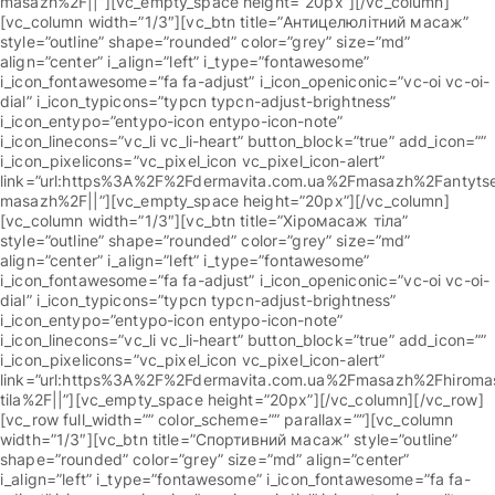
masazh%2F||”][vc_empty_space height=”20px”][/vc_column]
[vc_column width=”1/3″][vc_btn title=”Антицелюлітний масаж”
style=”outline” shape=”rounded” color=”grey” size=”md”
align=”center” i_align=”left” i_type=”fontawesome”
i_icon_fontawesome=”fa fa-adjust” i_icon_openiconic=”vc-oi vc-oi-
dial” i_icon_typicons=”typcn typcn-adjust-brightness”
i_icon_entypo=”entypo-icon entypo-icon-note”
i_icon_linecons=”vc_li vc_li-heart” button_block=”true” add_icon=””
i_icon_pixelicons=”vc_pixel_icon vc_pixel_icon-alert”
link=”url:https%3A%2F%2Fdermavita.com.ua%2Fmasazh%2Fantytsel
masazh%2F||”][vc_empty_space height=”20px”][/vc_column]
[vc_column width=”1/3″][vc_btn title=”Хіромасаж тіла”
style=”outline” shape=”rounded” color=”grey” size=”md”
align=”center” i_align=”left” i_type=”fontawesome”
i_icon_fontawesome=”fa fa-adjust” i_icon_openiconic=”vc-oi vc-oi-
dial” i_icon_typicons=”typcn typcn-adjust-brightness”
i_icon_entypo=”entypo-icon entypo-icon-note”
i_icon_linecons=”vc_li vc_li-heart” button_block=”true” add_icon=””
i_icon_pixelicons=”vc_pixel_icon vc_pixel_icon-alert”
link=”url:https%3A%2F%2Fdermavita.com.ua%2Fmasazh%2Fhiroma
tila%2F||”][vc_empty_space height=”20px”][/vc_column][/vc_row]
[vc_row full_width=”” color_scheme=”” parallax=””][vc_column
width=”1/3″][vc_btn title=”Спортивний масаж” style=”outline”
shape=”rounded” color=”grey” size=”md” align=”center”
i_align=”left” i_type=”fontawesome” i_icon_fontawesome=”fa fa-